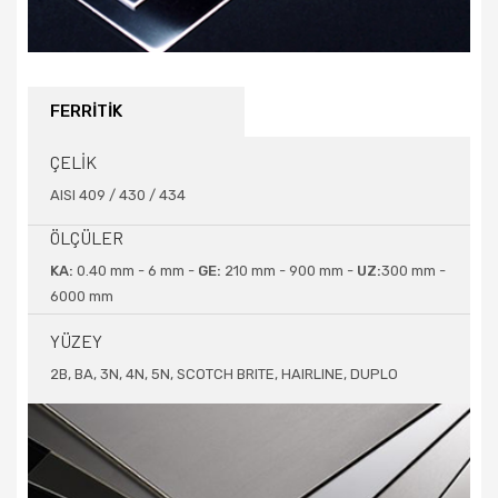
FERRİTİK
ÇELİK
AISI 409 / 430 / 434
ÖLÇÜLER
KA:
0.40 mm - 6 mm -
GE:
210 mm - 900 mm -
UZ:
300 mm -
6000 mm
YÜZEY
2B, BA, 3N, 4N, 5N, SCOTCH BRITE, HAIRLINE, DUPLO