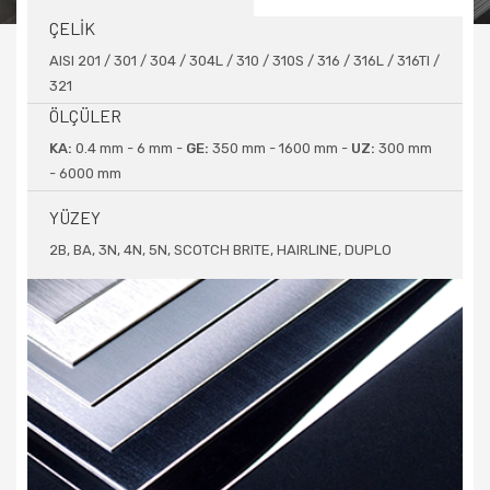
ÇELİK
AISI 201 / 301 / 304 / 304L / 310 / 310S / 316 / 316L / 316TI /
321
ÖLÇÜLER
KA:
0.4 mm - 6 mm -
GE:
350 mm - 1600 mm -
UZ:
300 mm
- 6000 mm
YÜZEY
2B, BA, 3N, 4N, 5N, SCOTCH BRITE, HAIRLINE, DUPLO