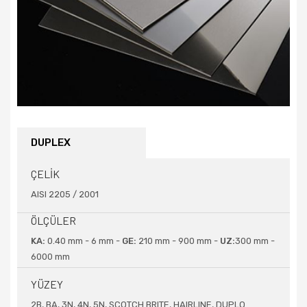
DUPLEX
ÇELİK
AISI 2205 / 2001
ÖLÇÜLER
KA:
0.40 mm - 6 mm -
GE:
210 mm - 900 mm -
UZ:
300 mm -
6000 mm
YÜZEY
2B, BA, 3N, 4N, 5N, SCOTCH BRITE, HAIRLINE, DUPLO