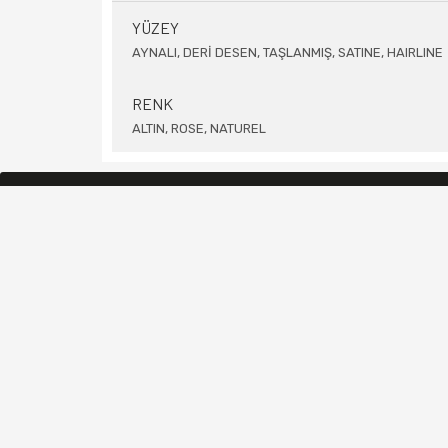
YÜZEY
AYNALI, DERİ DESEN, TAŞLANMIŞ, SATINE, HAIRLINE
RENK
ALTIN, ROSE, NATUREL
Ara...
DOKÜMANLAR
Paslanmaz Çelik Nedir?
Kişis
Mukayese Tablosu
Gizli
Ağırlık Hesaplama