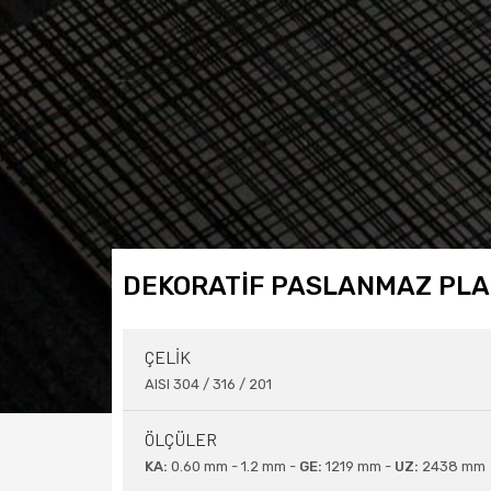
DEKORATİF PASLANMAZ PL
ÇELİK
AISI 304 / 316 / 201
ÖLÇÜLER
KA:
0.60 mm - 1.2 mm -
GE:
1219 mm -
UZ:
2438 mm