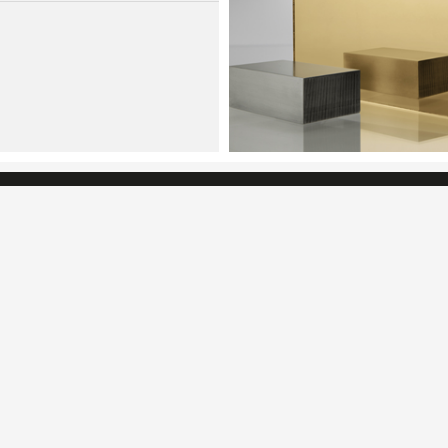
ADRES
el Verilerin İşlenmesi
İvedik Osb. Arı San. Sit. 1476
No:59 06378,
lik Sözleşmesi
Yenimahalle - Ankara