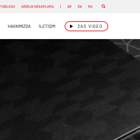
 TABLOSU
AĞIRLIK HESAPLAMA
|
AR
EN
RU
HAKKIMIZDA
İLETİŞİM
3AS VIDEO