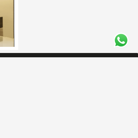
TELEFON
TEL:
+90 312 394 0541 - 51
. Cd.
FAX:
+90 312 394 0684